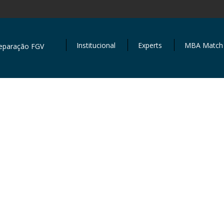
Institucional
Experts
MBA Match
eparação FGV