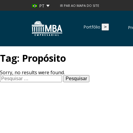
PT
IR PAR AO MAPA DO SITE
Portfólio
>
Pr
Grupo MBA
Empresarial
Tag:
Propósito
Sorry, no results were found.
Pesquisar
por: