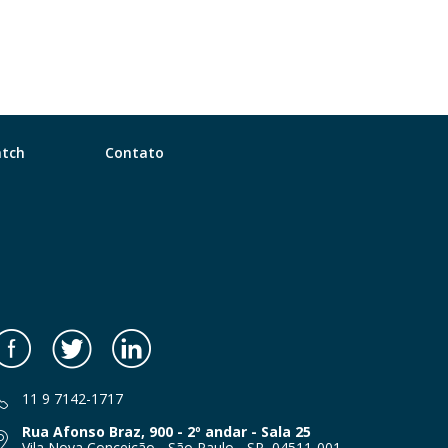
tch
Contato
Facebook
Twitter
LinkedIn
11 9 7142-1717
Rua Afonso Braz, 900 - 2º andar - Sala 25
Vila Nova Conceição - São Paulo - SP, 04511-001